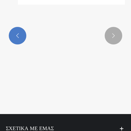


Πώς λειτουργεί ένας ενεργοποιητής μετρητή
νερού;
Δείτε περισσότερα >>
ΣΧΕΤΙΚΆ ΜΕ ΕΜΆΣ