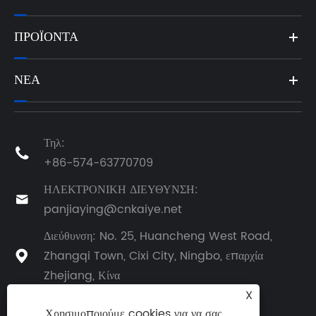
ΠΡΟΪΌΝΤΑ
ΝΈΑ
Τηλ:

+86-574-63770709
ΗΛΕΚΤΡΟΝΙΚΗ ΔΙΕΥΘΥΝΣΗ:

panjiaying@cnkaiye.net
Διεύθυνση: No. 25, Huancheng West Road,
Zhangqi Town, Cixi City, Ningbo, επαρχία

Zhejiang, Κίνα
X
Χρησιμοποιούμε cookies για να σας