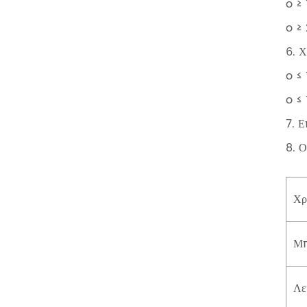
o ≥ 
o ≥ 
6. Χ
o ≤ 
o ≤ 
7. Ε
8. 
Χρ
Μ
Λε