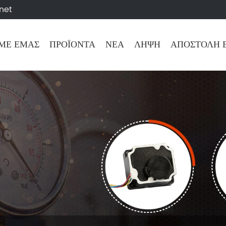
net
 ΜΕ ΕΜΆΣ
ΠΡΟΪΌΝΤΑ
ΝΈΑ
ΛΉΨΗ
ΑΠΟΣΤΟΛΉ 