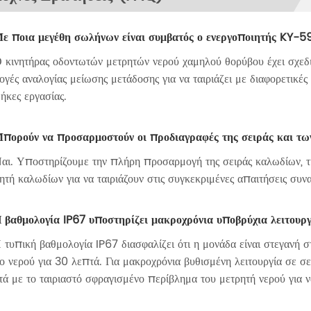
Με ποια μεγέθη σωλήνων είναι συμβατός ο ενεργοποιητής KY-59
 κινητήρας οδοντωτών μετρητών νερού χαμηλού θορύβου έχει σχεδ
ογές αναλογίας μείωσης μετάδοσης για να ταιριάζει με διαφορετικέ
ήκες εργασίας.
Μπορούν να προσαρμοστούν οι προδιαγραφές της σειράς και τω
αι. Υποστηρίζουμε την πλήρη προσαρμογή της σειράς καλωδίων, τη
ητή καλωδίων για να ταιριάζουν στις συγκεκριμένες απαιτήσεις συ
 βαθμολογία IP67 υποστηρίζει μακροχρόνια υποβρύχια λειτουργ
 τυπική βαθμολογία IP67 διασφαλίζει ότι η μονάδα είναι στεγανή σ
ο νερού για 30 λεπτά. Για μακροχρόνια βυθισμένη λειτουργία σε σ
ά με το ταιριαστό σφραγισμένο περίβλημα του μετρητή νερού για ν