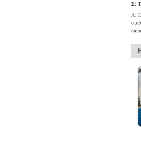
Ε: Τ
Α: Η
σταθ
διάρ
Η