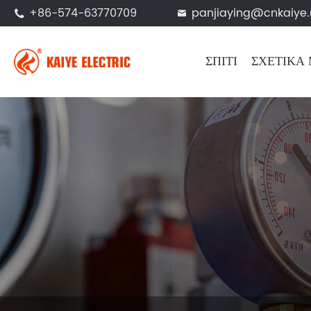
+86-574-63770709
panjiaying@cnkaiye.


ΣΠΊΤΙ
ΣΧΕΤΙΚΆ