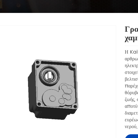
Γρα
χαμ
Η Kai
αρθρω
ηλεκτρ
στοιχε
βελτισ
παρέχε
θόρυβο
ζωής,
αποτύ
διαμε
ευρέως
νερού,