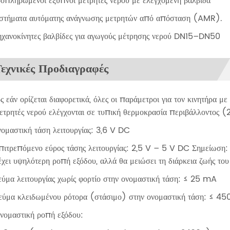
οπληρωμένοι έξυπνοι μετρητές νερού με ελεγχόμενη βαλβίδα
υστήματα αυτόματης ανάγνωσης μετρητών από απόσταση (AMR).
χανοκίνητες βαλβίδες για αγωγούς μέτρησης νερού DN15–DN50
εχνικές Προδιαγραφές
ς εάν ορίζεται διαφορετικά, όλες οι παράμετροι για τον κινητήρα 
ετρητές νερού ελέγχονται σε τυπική θερμοκρασία περιβάλλοντος (2
νομαστική τάση λειτουργίας: 3,6 V DC
πιτρεπόμενο εύρος τάσης λειτουργίας: 2,5 V – 5 V DC Σημείωση:
χει υψηλότερη ροπή εξόδου, αλλά θα μειώσει τη διάρκεια ζωής του
εύμα λειτουργίας χωρίς φορτίο στην ονομαστική τάση: ≤ 25 mA
εύμα κλειδωμένου ρότορα (στάσιμο) στην ονομαστική τάση: ≤ 45
νομαστική ροπή εξόδου: