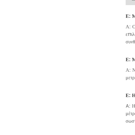
Ε: 
Α: Ο
επιλ
συνθ
Ε: 
Α: Ν
μετρ
Ε: Η
A: Η
μέτρ
σωστ