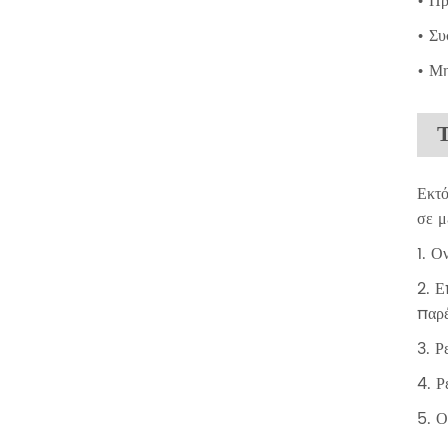
• Πρ
• Σ
• Μη
Τ
Εκτό
σε μ
1. Ο
2. Ε
παρέ
3. Ρ
4. Ρ
5. Ο