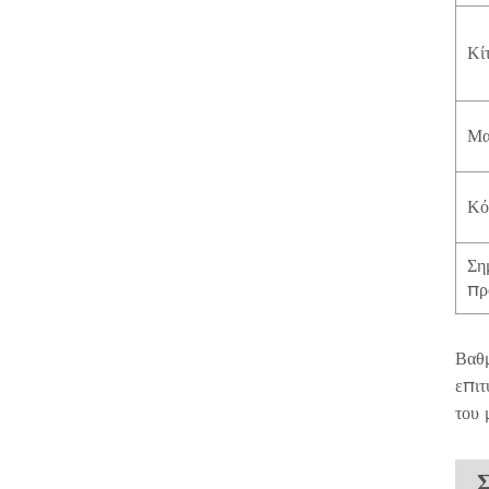
Κί
Μα
Κό
Ση
πρ
Βαθμ
επιτ
του 