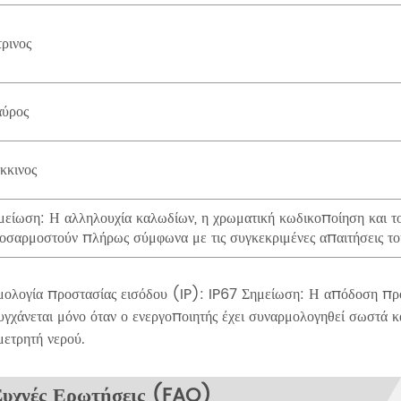
τρινος
ύρος
κκινος
μείωση: Η αλληλουχία καλωδίων, η χρωματική κωδικοποίηση και τ
οσαρμοστούν πλήρως σύμφωνα με τις συγκεκριμένες απαιτήσεις το
ολογία προστασίας εισόδου (IP): IP67 Σημείωση: Η απόδοση προ
υγχάνεται μόνο όταν ο ενεργοποιητής έχει συναρμολογηθεί σωστά κ
μετρητή νερού.
Συχνές Ερωτήσεις (FAQ)