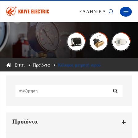
ΕΛΛΗΝΙΚΆ


Σπίτι
Προϊόντα
Κέλυφος μετρητή νερού
Προϊόντα