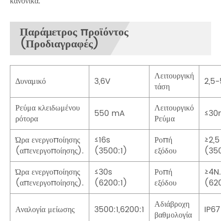
κανονικά.
Παράμετρος προϊόντος
(Προδιαγραφές)
Λειτουργική
Δυναμικό
3,6V
2,5
τάση
Ρεύμα κλειδωμένου
Λειτουργικό
550 mA
≤30
ρότορα
Ρεύμα
Ώρα ενεργοποίησης
≤16s
Ροπή
≥2,5
(απενεργοποίησης).
(3500:1)
εξόδου
(350
Ώρα ενεργοποίησης
≤30s
Ροπή
≥4N
(απενεργοποίησης).
(6200:1)
εξόδου
(620
Αδιάβροχη
Αναλογία μείωσης
3500:1,6200:1
IP67
βαθμολογία