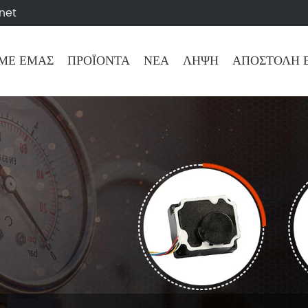
net
 ΜΕ ΕΜΆΣ
ΠΡΟΪΌΝΤΑ
ΝΈΑ
ΛΉΨΗ
ΑΠΟΣΤΟΛΉ 