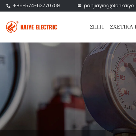
+86-574-63770709
panjiaying@cnkaiye.


ΣΠΊΤΙ
ΣΧΕΤΙΚΆ