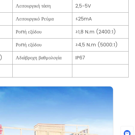
Λειτουργική τάση
2,5-5V
Λειτουργικό Ρεύμα
≤25mA
Ροπή εξόδου
≥1,8 N.m (2400:1)
Ροπή εξόδου
≥4,5 N.m (5000:1)
)
Αδιάβροχη βαθμολογία
IP67