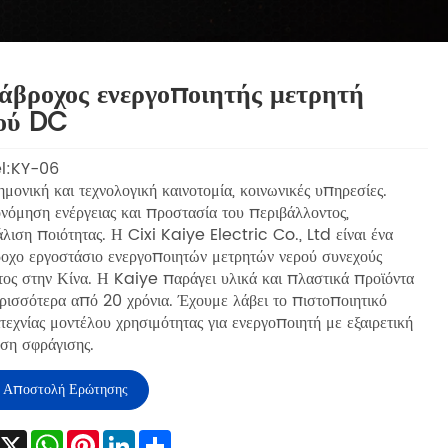
άβροχος ενεργοποιητής μετρητή
ού DC
l:KY-06
μονική και τεχνολογική καινοτομία, κοινωνικές υπηρεσίες.
νόμηση ενέργειας και προστασία του περιβάλλοντος,
λιση ποιότητας. Η Cixi Kaiye Electric Co., Ltd είναι ένα
ροχο εργοστάσιο ενεργοποιητών μετρητών νερού συνεχούς
τος στην Κίνα. Η Kaiye παράγει υλικά και πλαστικά προϊόντα
ρισσότερα από 20 χρόνια. Έχουμε λάβει το πιστοποιητικό
τεχνίας μοντέλου χρησιμότητας για ενεργοποιητή με εξαιρετική
ση σφράγισης.
Αποστολή Ερώτησης
Facebook
X
WhatsApp
Pinterest
LinkedIn
Share