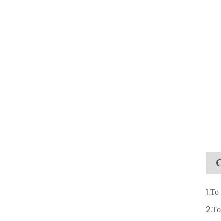
1.Το
2.Το