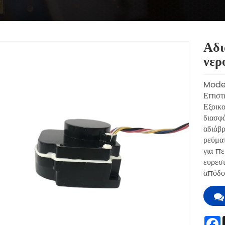
Αδι
νερ
Mode
Επιστη
Εξοικο
διασφά
αδιάβ
ρεύμα
για πε
ευρεσι
απόδο